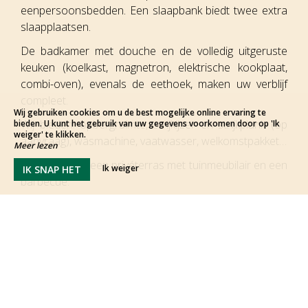
eenpersoonsbedden. Een slaapbank biedt twee extra
slaapplaatsen.
De badkamer met douche en de volledig uitgeruste
keuken (koelkast, magnetron, elektrische kookplaat,
combi-oven), evenals de eethoek, maken uw verblijf
compleet.
Wij gebruiken cookies om u de best mogelijke online ervaring te
Wij bieden: opbergruimte, strijkijzer en strijkplank (op
bieden. U kunt het gebruik van uw gegevens voorkomen door op 'Ik
weiger' te klikken.
aanvraag), wasmachine, vaatwasser, welkomstpakket…
Meer lezen
Buiten vindt u een privéterras met tuinmeubilair en een
Ik weiger
IK SNAP HET
barbecue.
Alles is inbegrepen: bedlinnen (bedden
opgemaakt bij aankomst), handdoeken,
toiletartikelen, elektriciteit…
De schoonmaakkosten zijn verplicht en worden
apart in rekening gebracht.