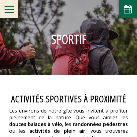
août
lun
mar
mer
jeu
ven
sam
dim
1
2
-
-
SPORTIF
9
3
4
5
6
7
8
-
-
-
-
-
-
-
10
11
12
13
14
15
16
-
-
-
-
-
-
-
17
18
19
20
21
22
23
-
-
-
-
-
-
-
24
25
26
27
28
29
30
-
-
-
-
-
-
-
31
ACTIVITÉS SPORTIVES À PROXIMITÉ
-
Les environs de notre gîte vous invitent à profiter
A partir de
-
pleinement de la nature. Que vous aimiez les
douces balades à vélo
, les
randonnées pédestres
Site Officiel
ou les
activités de plein air
, vous trouverez
Meilleur tarif garanti